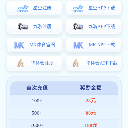
利用系统漏洞干扰平台正常运行
从事未经授权的宣传、引流或推广行为
五、知识产权声明
leyu最新官网平台的所有内容（含图像、数据、结构设计、源代码
等）均为平台或其授权方合法所有。用户不得擅自使用、传播或改编
平台资料。
六、免责声明
本平台所提供的数据和信息均为参考用途，不对用户因依赖该等信息
所产生的后果承担法律责任。
七、协议修改