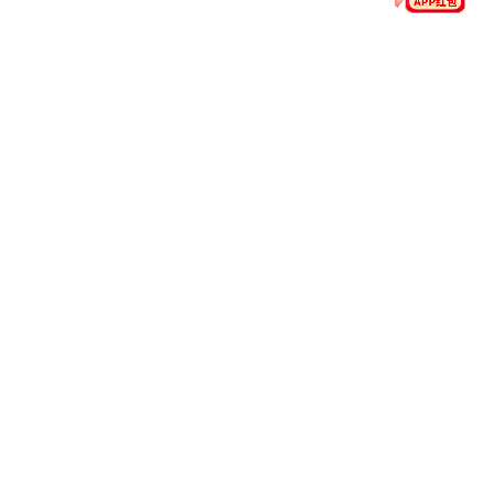
同时根据用户地理位置适配页面时区与本地显示，优化 乐鱼在线
登录最新官网_乐鱼leyu(中国) 的跨区域使用体验。
荣誉与成就
leyu最新官网 在多个国际赛事科技平台评比中脱颖而出，持
续提升安全性与观赛体验。