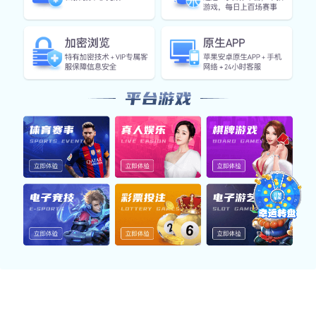
v6.3.0 · 版本发布
发布日期：2025年10月18日
本次更新重点提升多终端体验、一致性推荐策略以及账户系
统稳定性。
1. 多端统一适配
针对桌面、移动、小程序端进行布局标准化，用户可跨设备继续
浏览赛事与历史操作，无需重复设置。
新引入的“核心组件容错机制”确保即使部分模块异常也不会影响
主要流程，进一步增强平台可靠性。
2. 推荐系统升级
推荐逻辑加入用户操作偏好、浏览行为等维度，动态生成个性化
推荐。也支持查看平台热投排行。