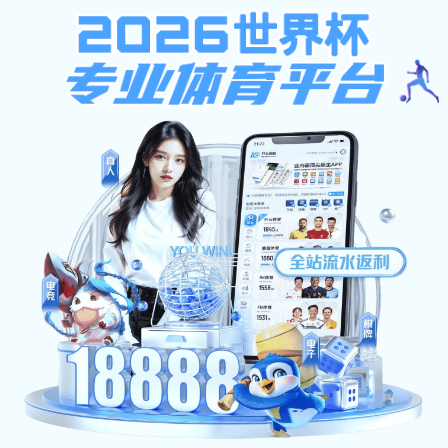
注册入口
用户使用协议
版本号：v1.0 ｜ 最近更新：2025年7月
一、协议的接受
在您开始使用leyu最新官网平台提供的任何服务之前，请务必阅读并
理解本协议内容。访问、注册、浏览或使用即代表您接受所有条款。
二、账户注册与使用