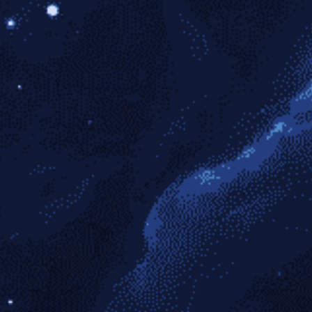
户提供注册服务。如发现未成年人信息，我们将及时删除。如您是监护
通过平台公告、推送等方式提前告知。
support@arcatebedrooms.com
荣誉与奖项
 致力于为用户提供优质的体育赛事服务，平台在安全合规、技术创