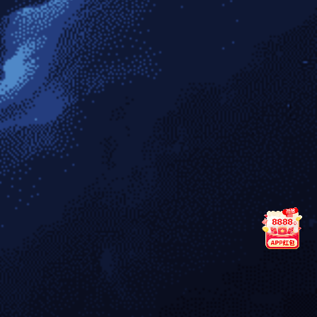
人可与我们联系处理。
新等领域屡获殊荣。